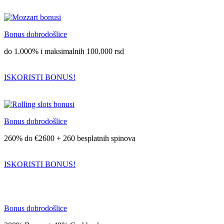
Bonus dobrodošlice
do 1.000% i maksimalnih 100.000 rsd
ISKORISTI BONUS!
Bonus dobrodošlice
260% do €2600 + 260 besplatnih spinova
ISKORISTI BONUS!
Bonus dobrodošlice