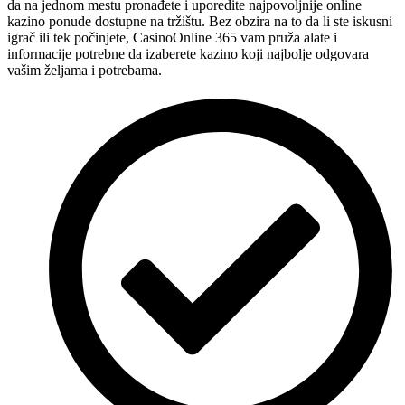
da na jednom mestu pronađete i uporedite najpovoljnije online
kazino ponude dostupne na tržištu. Bez obzira na to da li ste iskusni
igrač ili tek počinjete, CasinoOnline 365 vam pruža alate i
informacije potrebne da izaberete kazino koji najbolje odgovara
vašim željama i potrebama.