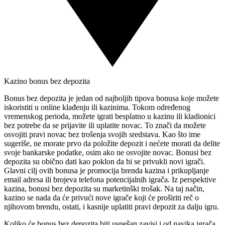
Kazino bonus bez depozita
Bonus bez depozita je jedan od najboljih tipova bonusa koje možete
iskoristiti u online klađenju ili kazinima. Tokom određenog
vremenskog perioda, možete igrati besplatno u kazinu ili kladionici
bez potrebe da se prijavite ili uplatite novac. To znači da možete
osvojiti pravi novac bez trošenja svojih sredstava. Kao što ime
sugeriše, ne morate prvo da položite depozit i nećete morati da delite
svoje bankarske podatke, osim ako ne osvojite novac. Bonusi bez
depozita su obično dati kao poklon da bi se privukli novi igrači.
Glavni cilj ovih bonusa je promocija brenda kazina i prikupljanje
email adresa ili brojeva telefona potencijalnih igrača. Iz perspektive
kazina, bonusi bez depozita su marketinški trošak. Na taj način,
kazino se nada da će privući nove igrače koji će proširiti reč o
njihovom brendu, ostati, i kasnije uplatiti pravi depozit za dalju igru.
Koliko će bonus bez depozita biti uspešan zavisi i od navika igrača