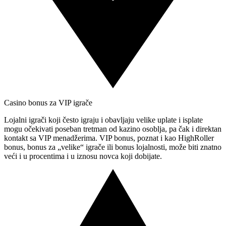
Casino bonus za VIP igrače
Lojalni igrači koji često igraju i obavljaju velike uplate i isplate
mogu očekivati poseban tretman od kazino osoblja, pa čak i direktan
kontakt sa VIP menadžerima. VIP bonus, poznat i kao HighRoller
bonus, bonus za „velike“ igrače ili bonus lojalnosti, može biti znatno
veći i u procentima i u iznosu novca koji dobijate.