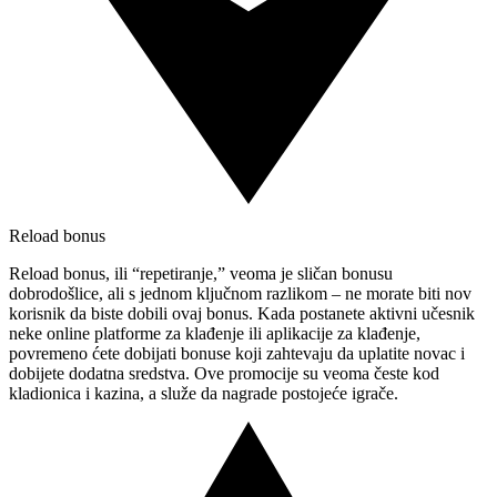
Reload bonus
Reload bonus, ili “repetiranje,” veoma je sličan bonusu
dobrodošlice, ali s jednom ključnom razlikom – ne morate biti nov
korisnik da biste dobili ovaj bonus. Kada postanete aktivni učesnik
neke online platforme za klađenje ili aplikacije za klađenje,
povremeno ćete dobijati bonuse koji zahtevaju da uplatite novac i
dobijete dodatna sredstva. Ove promocije su veoma česte kod
kladionica i kazina, a služe da nagrade postojeće igrače.