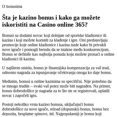
O bonusima
Šta je kazino bonus i kako ga možete
iskoristiti na Casino online 365?
Bonusi su dodatni novac koji dobijate od sportske kladionice ili
kazina i koji možete koristiti za klađenje i igre. Oni predstavljaju
promocije koje online kladionice i kazina nude kako bi privukli
nove igrače i pomogli brendu da se istakne među konkurencijom.
Bonus se definiše kao najbolja ponuda koju možete pronaći u online
kladionici ili kazinu.
U najširem smislu, bonus je finansijska kompenzacija za vaš trud,
odnosno nagrada za ispunjavanje očekivanja onoga ko daje bonus.
Međutim, bonusi u online kazinima su specifični. Nije potrebno da
se mnogo trudite – svaki vaš potez može biti nagrađen. Na primer,
bonus dobrodošlice je nagrada za to što ste se registrovali, uplatili
novac i započeli igru.
Postoji nekoliko vrsta kazino bonusa, uključujući bonus
dobrodošlice za nove igrače, reload (dopunski) bonus, bonus bez
depozita, besplatne spinove, itd. Najpopularniji je bonus koji