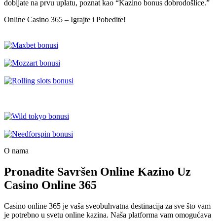
dobijate na prvu uplatu, poznat kao “Kazino bonus dobrodošlice.”
Online Casino 365 – Igrajte i Pobedite!
O nama
Pronađite Savršen Online Kazino Uz
Casino Online 365
Casino online 365 je vaša sveobuhvatna destinacija za sve što vam
je potrebno u svetu online kazina. Naša platforma vam omogućava