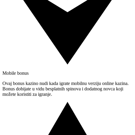
Mobile bonus
Ovaj bonus kazino nudi kada igrate mobilnu verziju online kazina.
Bonus dobijate u vidu besplatnih spinova i dodatnog novca koji
možete koristiti za igranje.