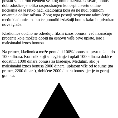
postali standardni element svakog online kazina. U stvari, bonus
dobrodošlice je toliko rasprostranjen koncept u svetu online
kockanja da je retko naći kladionicu koja ga ne nudi prilikom
otvaranja online računa. Zbog toga postoji svojevrsno takmičenje
među kladionicama ko će ponuditi izdašniji bonus kako bi privukao
nove igrače.
Kladionice obično ne određuju fiksni iznos bonusa, već naznačuju
procente koje možete dobiti na osnovu vaše prve uplate, kao i
maksimalni iznos bonusa.
Na primer, kladionica može ponuditi 100% bonus na prvu uplatu do
1000 dinara. Korisnik koji se registruje i uplati 1000 dinara dobiće
dodatnih 1000 dinara bonusa za klađenje. Međutim, ako je
maksimalni iznos bonusa 2000 dinara, uplatom više od te sume (na
primer, 2200 dinara), dobićete 2000 dinara bonusa jer je to gornja
granica.