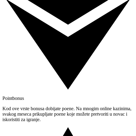
Pointbonus
Kod ove vrste bonusa dobijate poene. Na mnogim online kazinima,
svakog meseca prikupljate poene koje možete pretvoriti u novac i
iskoristiti za igranje.