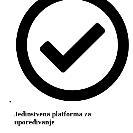
Jedinstvena platforma za
upoređivanje