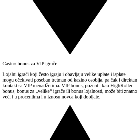
Casino bonus za VIP igrače
Lojalni igrači koji često igraju i obavljaju velike uplate i isplate
mogu očekivati poseban tretman od kazino osoblja, pa čak i direktan
kontakt sa VIP menadžerima. VIP bonus, poznat i kao HighRoller
bonus, bonus za „velike“ igrače ili bonus lojalnosti, može biti znatno
veći i u procentima i u iznosu novca koji dobijate.