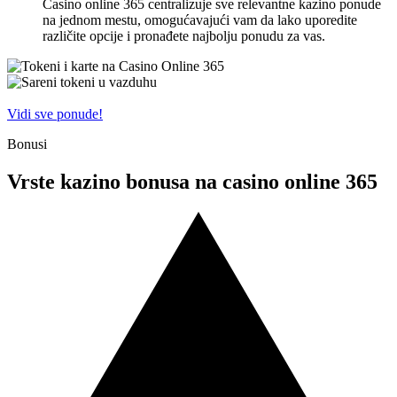
Casino online 365 centralizuje sve relevantne kazino ponude
na jednom mestu, omogućavajući vam da lako uporedite
različite opcije i pronađete najbolju ponudu za vas.
Vidi sve ponude!
Bonusi
Vrste kazino bonusa na casino online 365