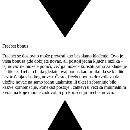
Freebet bonus
Freebet se doslovno može prevesti kao besplatno klađenje. Ovo je
vrsta bonusa gde dobijate novac, ali postoji jedna ključna razlika –
taj novac ne možete podići, već ga možete koristiti samo za klađenje
na tikete. Trebalo bi da gledate ovaj bonus kao priliku da se kladite
bez trošenja vlastitog novca. Često, freebet bonus dozvoljava da
uložite novac na samo jednu utakmicu ili tiket i zabranjuje bilo
kakve kombinacije. Ponekad postoje i zahtevi u vezi sa minimalnim
kvotama koje morate zadovoljiti pri korišćenju freebet novca.