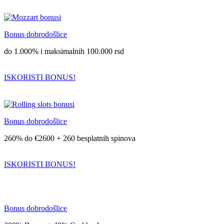
Bonus dobrodošlice
do 1.000% i maksimalnih 100.000 rsd
ISKORISTI BONUS!
Bonus dobrodošlice
260% do €2600 + 260 besplatnih spinova
ISKORISTI BONUS!
Bonus dobrodošlice