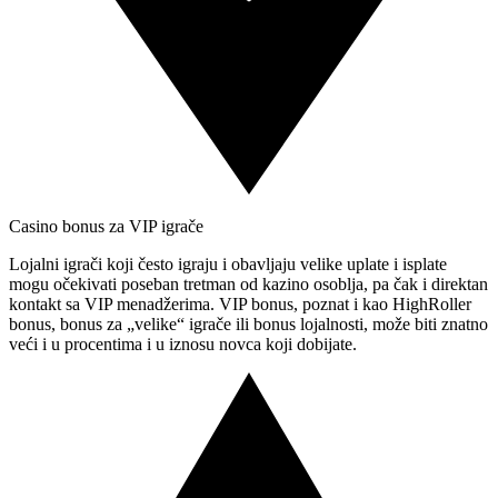
Casino bonus za VIP igrače
Lojalni igrači koji često igraju i obavljaju velike uplate i isplate
mogu očekivati poseban tretman od kazino osoblja, pa čak i direktan
kontakt sa VIP menadžerima. VIP bonus, poznat i kao HighRoller
bonus, bonus za „velike“ igrače ili bonus lojalnosti, može biti znatno
veći i u procentima i u iznosu novca koji dobijate.