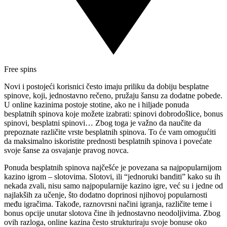
Free spins
Novi i postojeći korisnici često imaju priliku da dobiju besplatne
spinove, koji, jednostavno rečeno, pružaju šansu za dodatne pobede.
U online kazinima postoje stotine, ako ne i hiljade ponuda
besplatnih spinova koje možete izabrati: spinovi dobrodošlice, bonus
spinovi, besplatni spinovi… Zbog toga je važno da naučite da
prepoznate različite vrste besplatnih spinova. To će vam omogućiti
da maksimalno iskoristite prednosti besplatnih spinova i povećate
svoje šanse za osvajanje pravog novca.
Ponuda besplatnih spinova najčešće je povezana sa najpopularnijom
kazino igrom – slotovima. Slotovi, ili “jednoruki banditi” kako su ih
nekada zvali, nisu samo najpopularnije kazino igre, već su i jedne od
najlakših za učenje, što dodatno doprinosi njihovoj popularnosti
među igračima. Takođe, raznovrsni načini igranja, različite teme i
bonus opcije unutar slotova čine ih jednostavno neodoljivima. Zbog
ovih razloga, online kazina često strukturiraju svoje bonuse oko