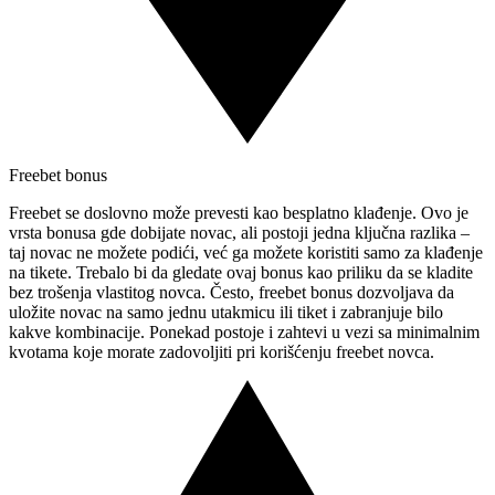
Freebet bonus
Freebet se doslovno može prevesti kao besplatno klađenje. Ovo je
vrsta bonusa gde dobijate novac, ali postoji jedna ključna razlika –
taj novac ne možete podići, već ga možete koristiti samo za klađenje
na tikete. Trebalo bi da gledate ovaj bonus kao priliku da se kladite
bez trošenja vlastitog novca. Često, freebet bonus dozvoljava da
uložite novac na samo jednu utakmicu ili tiket i zabranjuje bilo
kakve kombinacije. Ponekad postoje i zahtevi u vezi sa minimalnim
kvotama koje morate zadovoljiti pri korišćenju freebet novca.