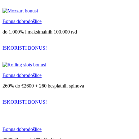
Bonus dobrodošlice
do 1.000% i maksimalnih 100.000 rsd
ISKORISTI BONUS!
Bonus dobrodošlice
260% do €2600 + 260 besplatnih spinova
ISKORISTI BONUS!
Bonus dobrodošlice