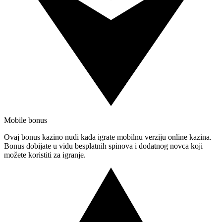
Mobile bonus
Ovaj bonus kazino nudi kada igrate mobilnu verziju online kazina.
Bonus dobijate u vidu besplatnih spinova i dodatnog novca koji
možete koristiti za igranje.