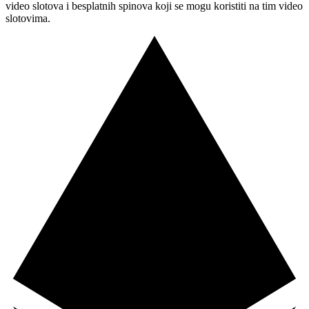
video slotova i besplatnih spinova koji se mogu koristiti na tim video
slotovima.