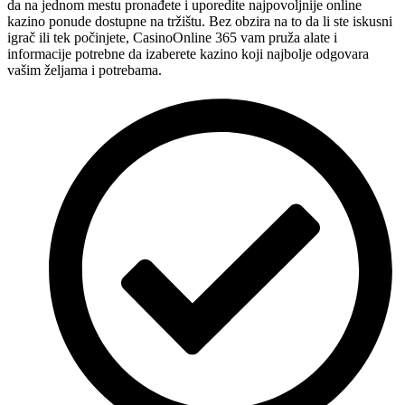
da na jednom mestu pronađete i uporedite najpovoljnije online
kazino ponude dostupne na tržištu. Bez obzira na to da li ste iskusni
igrač ili tek počinjete, CasinoOnline 365 vam pruža alate i
informacije potrebne da izaberete kazino koji najbolje odgovara
vašim željama i potrebama.