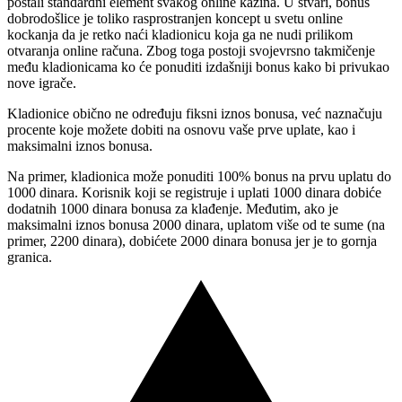
postali standardni element svakog online kazina. U stvari, bonus
dobrodošlice je toliko rasprostranjen koncept u svetu online
kockanja da je retko naći kladionicu koja ga ne nudi prilikom
otvaranja online računa. Zbog toga postoji svojevrsno takmičenje
među kladionicama ko će ponuditi izdašniji bonus kako bi privukao
nove igrače.
Kladionice obično ne određuju fiksni iznos bonusa, već naznačuju
procente koje možete dobiti na osnovu vaše prve uplate, kao i
maksimalni iznos bonusa.
Na primer, kladionica može ponuditi 100% bonus na prvu uplatu do
1000 dinara. Korisnik koji se registruje i uplati 1000 dinara dobiće
dodatnih 1000 dinara bonusa za klađenje. Međutim, ako je
maksimalni iznos bonusa 2000 dinara, uplatom više od te sume (na
primer, 2200 dinara), dobićete 2000 dinara bonusa jer je to gornja
granica.