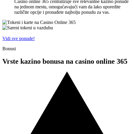
Casino online 365 centralizuje sve relevantne kazino ponude
na jednom mestu, omogućavajući vam da lako uporedite
različite opcije i pronađete najbolju ponudu za vas.
Vidi sve ponude!
Bonusi
Vrste kazino bonusa na casino online 365