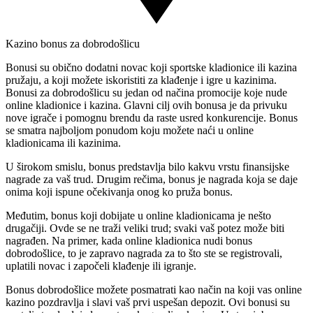
Kazino bonus za dobrodošlicu
Bonusi su obično dodatni novac koji sportske kladionice ili kazina
pružaju, a koji možete iskoristiti za klađenje i igre u kazinima.
Bonusi za dobrodošlicu su jedan od načina promocije koje nude
online kladionice i kazina. Glavni cilj ovih bonusa je da privuku
nove igrače i pomognu brendu da raste usred konkurencije. Bonus
se smatra najboljom ponudom koju možete naći u online
kladionicama ili kazinima.
U širokom smislu, bonus predstavlja bilo kakvu vrstu finansijske
nagrade za vaš trud. Drugim rečima, bonus je nagrada koja se daje
onima koji ispune očekivanja onog ko pruža bonus.
Međutim, bonus koji dobijate u online kladionicama je nešto
drugačiji. Ovde se ne traži veliki trud; svaki vaš potez može biti
nagrađen. Na primer, kada online kladionica nudi bonus
dobrodošlice, to je zapravo nagrada za to što ste se registrovali,
uplatili novac i započeli klađenje ili igranje.
Bonus dobrodošlice možete posmatrati kao način na koji vas online
kazino pozdravlja i slavi vaš prvi uspešan depozit. Ovi bonusi su