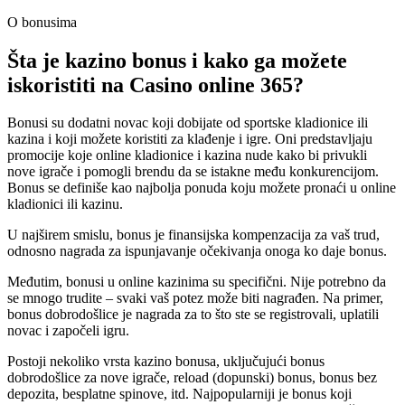
O bonusima
Šta je kazino bonus i kako ga možete
iskoristiti na Casino online 365?
Bonusi su dodatni novac koji dobijate od sportske kladionice ili
kazina i koji možete koristiti za klađenje i igre. Oni predstavljaju
promocije koje online kladionice i kazina nude kako bi privukli
nove igrače i pomogli brendu da se istakne među konkurencijom.
Bonus se definiše kao najbolja ponuda koju možete pronaći u online
kladionici ili kazinu.
U najširem smislu, bonus je finansijska kompenzacija za vaš trud,
odnosno nagrada za ispunjavanje očekivanja onoga ko daje bonus.
Međutim, bonusi u online kazinima su specifični. Nije potrebno da
se mnogo trudite – svaki vaš potez može biti nagrađen. Na primer,
bonus dobrodošlice je nagrada za to što ste se registrovali, uplatili
novac i započeli igru.
Postoji nekoliko vrsta kazino bonusa, uključujući bonus
dobrodošlice za nove igrače, reload (dopunski) bonus, bonus bez
depozita, besplatne spinove, itd. Najpopularniji je bonus koji