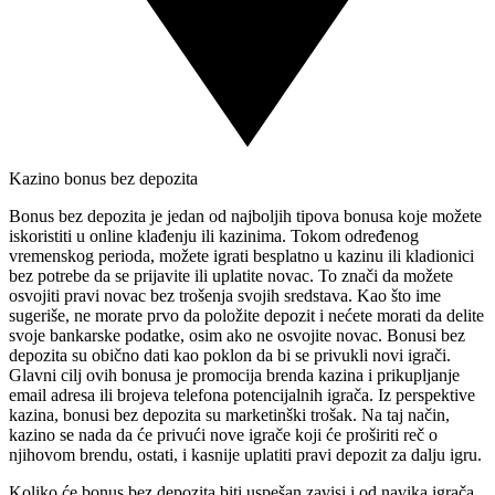
Kazino bonus bez depozita
Bonus bez depozita je jedan od najboljih tipova bonusa koje možete
iskoristiti u online klađenju ili kazinima. Tokom određenog
vremenskog perioda, možete igrati besplatno u kazinu ili kladionici
bez potrebe da se prijavite ili uplatite novac. To znači da možete
osvojiti pravi novac bez trošenja svojih sredstava. Kao što ime
sugeriše, ne morate prvo da položite depozit i nećete morati da delite
svoje bankarske podatke, osim ako ne osvojite novac. Bonusi bez
depozita su obično dati kao poklon da bi se privukli novi igrači.
Glavni cilj ovih bonusa je promocija brenda kazina i prikupljanje
email adresa ili brojeva telefona potencijalnih igrača. Iz perspektive
kazina, bonusi bez depozita su marketinški trošak. Na taj način,
kazino se nada da će privući nove igrače koji će proširiti reč o
njihovom brendu, ostati, i kasnije uplatiti pravi depozit za dalju igru.
Koliko će bonus bez depozita biti uspešan zavisi i od navika igrača