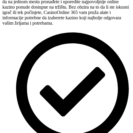
da na jednom mestu pronađete i uporedite najpovoljnije online
kazino ponude dostupne na tržištu. Bez obzira na to da li ste iskusni
igrač ili tek počinjete, CasinoOnline 365 vam pruža alate i
informacije potrebne da izaberete kazino koji najbolje odgovara
vašim željama i potrebama.