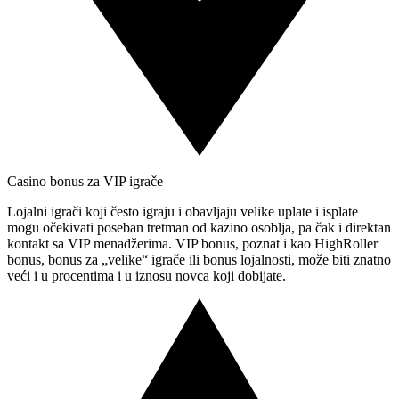
Casino bonus za VIP igrače
Lojalni igrači koji često igraju i obavljaju velike uplate i isplate
mogu očekivati poseban tretman od kazino osoblja, pa čak i direktan
kontakt sa VIP menadžerima. VIP bonus, poznat i kao HighRoller
bonus, bonus za „velike“ igrače ili bonus lojalnosti, može biti znatno
veći i u procentima i u iznosu novca koji dobijate.