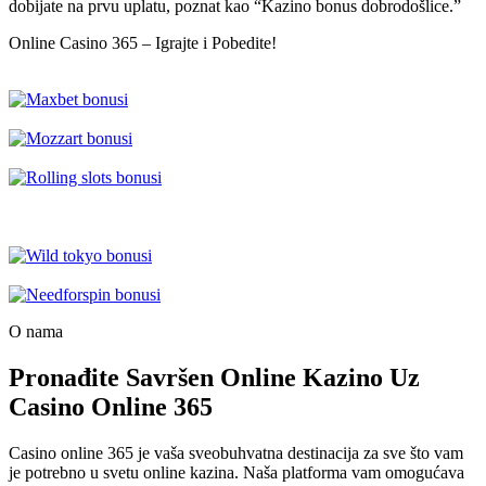
dobijate na prvu uplatu, poznat kao “Kazino bonus dobrodošlice.”
Online Casino 365 – Igrajte i Pobedite!
O nama
Pronađite Savršen Online Kazino Uz
Casino Online 365
Casino online 365 je vaša sveobuhvatna destinacija za sve što vam
je potrebno u svetu online kazina. Naša platforma vam omogućava