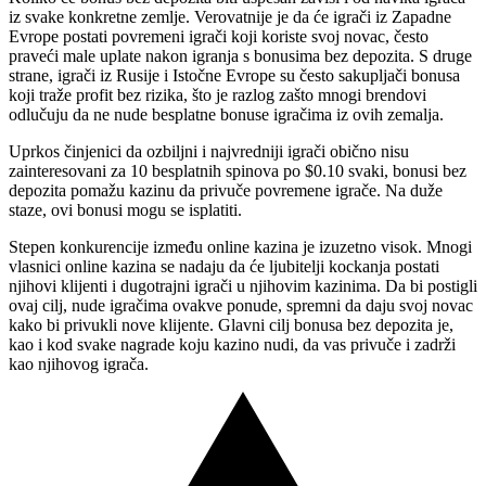
iz svake konkretne zemlje. Verovatnije je da će igrači iz Zapadne
Evrope postati povremeni igrači koji koriste svoj novac, često
praveći male uplate nakon igranja s bonusima bez depozita. S druge
strane, igrači iz Rusije i Istočne Evrope su često sakupljači bonusa
koji traže profit bez rizika, što je razlog zašto mnogi brendovi
odlučuju da ne nude besplatne bonuse igračima iz ovih zemalja.
Uprkos činjenici da ozbiljni i najvredniji igrači obično nisu
zainteresovani za 10 besplatnih spinova po $0.10 svaki, bonusi bez
depozita pomažu kazinu da privuče povremene igrače. Na duže
staze, ovi bonusi mogu se isplatiti.
Stepen konkurencije između online kazina je izuzetno visok. Mnogi
vlasnici online kazina se nadaju da će ljubitelji kockanja postati
njihovi klijenti i dugotrajni igrači u njihovim kazinima. Da bi postigli
ovaj cilj, nude igračima ovakve ponude, spremni da daju svoj novac
kako bi privukli nove klijente. Glavni cilj bonusa bez depozita je,
kao i kod svake nagrade koju kazino nudi, da vas privuče i zadrži
kao njihovog igrača.