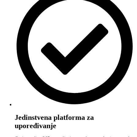
Jedinstvena platforma za
upoređivanje