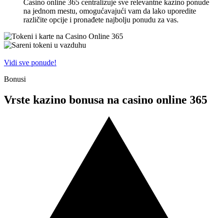
Casino online 365 centralizuje sve relevantne kazino ponude
na jednom mestu, omogućavajući vam da lako uporedite
različite opcije i pronađete najbolju ponudu za vas.
Vidi sve ponude!
Bonusi
Vrste kazino bonusa na casino online 365