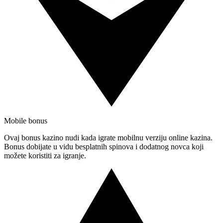
Mobile bonus
Ovaj bonus kazino nudi kada igrate mobilnu verziju online kazina.
Bonus dobijate u vidu besplatnih spinova i dodatnog novca koji
možete koristiti za igranje.