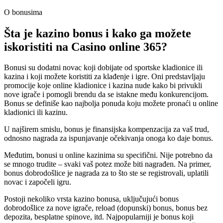
O bonusima
Šta je kazino bonus i kako ga možete
iskoristiti na Casino online 365?
Bonusi su dodatni novac koji dobijate od sportske kladionice ili
kazina i koji možete koristiti za klađenje i igre. Oni predstavljaju
promocije koje online kladionice i kazina nude kako bi privukli
nove igrače i pomogli brendu da se istakne među konkurencijom.
Bonus se definiše kao najbolja ponuda koju možete pronaći u online
kladionici ili kazinu.
U najširem smislu, bonus je finansijska kompenzacija za vaš trud,
odnosno nagrada za ispunjavanje očekivanja onoga ko daje bonus.
Međutim, bonusi u online kazinima su specifični. Nije potrebno da
se mnogo trudite – svaki vaš potez može biti nagrađen. Na primer,
bonus dobrodošlice je nagrada za to što ste se registrovali, uplatili
novac i započeli igru.
Postoji nekoliko vrsta kazino bonusa, uključujući bonus
dobrodošlice za nove igrače, reload (dopunski) bonus, bonus bez
depozita, besplatne spinove, itd. Najpopularniji je bonus koji