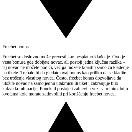
Freebet bonus
Freebet se doslovno može prevesti kao besplatno klađenje. Ovo je
vrsta bonusa gde dobijate novac, ali postoji jedna ključna razlika –
taj novac ne možete podići, već ga možete koristiti samo za klađenje
na tikete. Trebalo bi da gledate ovaj bonus kao priliku da se kladite
bez trošenja vlastitog novca. Često, freebet bonus dozvoljava da
uložite novac na samo jednu utakmicu ili tiket i zabranjuje bilo
kakve kombinacije. Ponekad postoje i zahtevi u vezi sa minimalnim
kvotama koje morate zadovoljiti pri korišćenju freebet novca.