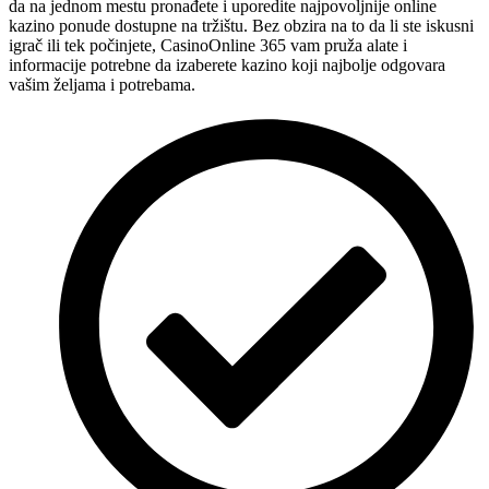
da na jednom mestu pronađete i uporedite najpovoljnije online
kazino ponude dostupne na tržištu. Bez obzira na to da li ste iskusni
igrač ili tek počinjete, CasinoOnline 365 vam pruža alate i
informacije potrebne da izaberete kazino koji najbolje odgovara
vašim željama i potrebama.