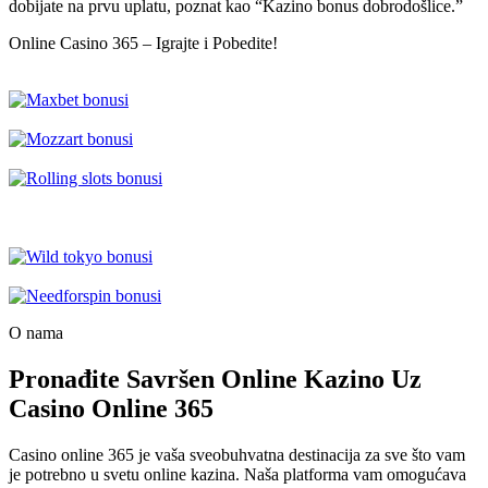
dobijate na prvu uplatu, poznat kao “Kazino bonus dobrodošlice.”
Online Casino 365 – Igrajte i Pobedite!
O nama
Pronađite Savršen Online Kazino Uz
Casino Online 365
Casino online 365 je vaša sveobuhvatna destinacija za sve što vam
je potrebno u svetu online kazina. Naša platforma vam omogućava